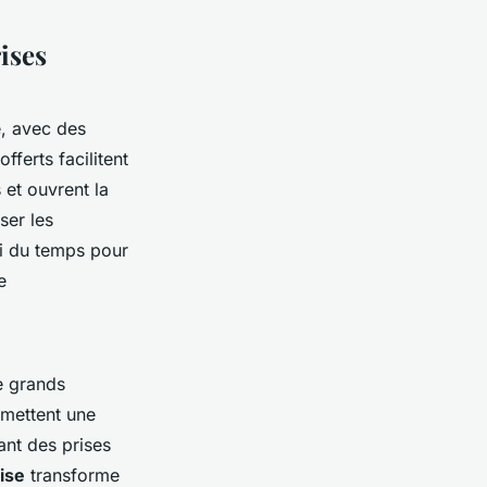
ises
, avec des
fferts facilitent
 et ouvrent la
ser les
si du temps pour
e
e grands
rmettent une
ant des prises
ise
transforme