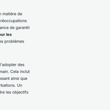
n matière de
 préoccupations
tance de garantir
our les
des problèmes
l d'adopter des
main. Cela inclut
issant ainsi que
urbations. Un
dre les objectifs