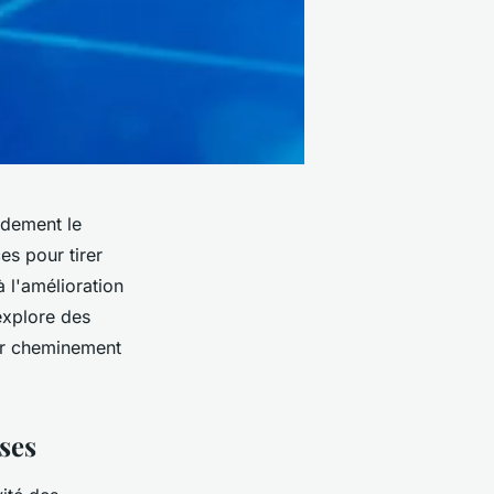
pidement le
es pour tirer
à l'amélioration
 explore des
eur cheminement
ises