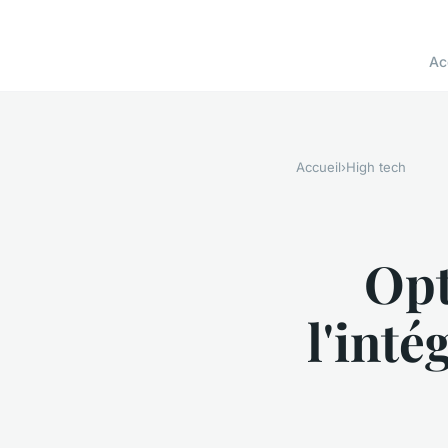
Ac
Accueil
›
High tech
Opt
l'inté