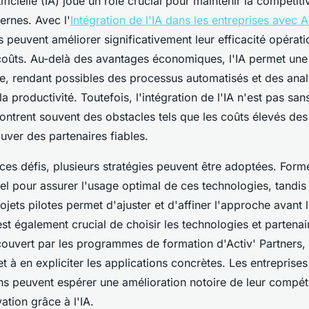
tificielle (IA) joue un rôle crucial pour maintenir la compétiti
ernes. Avec l'
Intégration de l'IA dans les entreprises avec A
s peuvent améliorer significativement leur efficacité opérati
 coûts. Au-delà des avantages économiques, l'IA permet une
de, rendant possibles des processus automatisés et des anal
a productivité. Toutefois, l'intégration de l'IA n'est pas san
ontrent souvent des obstacles tels que les coûts élevés des 
rouver des partenaires fiables.
ces défis, plusieurs stratégies peuvent être adoptées. Form
tiel pour assurer l'usage optimal de ces technologies, tandis
jets pilotes permet d'ajuster et d'affiner l'approche avant l
est également crucial de choisir les technologies et partena
couvert par les programmes de formation d'Activ' Partners, 
 et à en expliciter les applications concrètes. Les entreprise
 peuvent espérer une amélioration notoire de leur compétiti
ation grâce à l'IA.