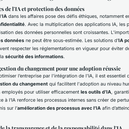
s de l'IA et protection des données
l’
IA
dans les affaires pose des défis éthiques, notamment e
fidentialité
. Avec la multiplication des applications IA, les
lisation des données personnelles sont croissantes. L'impor
es données
ne peut être sous-estimée. Les solutions d’
IA p
vent respecter les réglementations en vigueur pour éviter 
 la
sécurité des informations
.
 gestion du changement pour une adoption réussie
timiser l’entreprise par l'intégration de l'IA, il est essentie
stion du changement
qui facilitent l'adoption au niveau hu
s employés pour utiliser efficacement
les outils d’IA
, garant
ce à l’IA renforce les processus internes sans créer de pert
is sur l’
amélioration des processus avec l’IA
afin d’attein
e la transparence et de la responsabilité dans l'IA