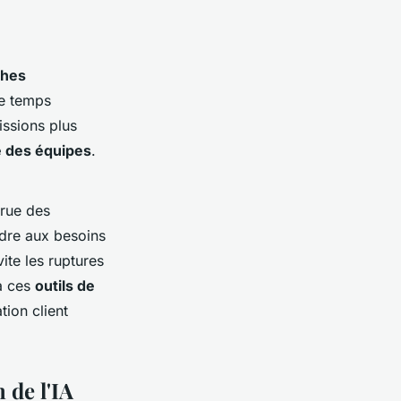
ches
e temps
issions plus
é des équipes
.
crue des
ndre aux besoins
ite les ruptures
 à ces
outils de
tion client
 de l'IA