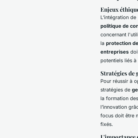
Enjeux éthique
L’intégration de 
politique de con
concernant l'uti
la
protection d
entreprises
doi
potentiels liés à
Stratégies de
Pour réussir à op
stratégies de
ge
la formation de
l’innovation grâ
focus doit être m
fixés.
L'importance d