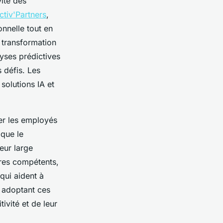
vité des
ctiv'Partners
,
onnelle tout en
 transformation
yses prédictives
s défis. Les
solutions IA et
er les employés
 que le
eur large
ires compétents,
qui aident à
s adoptant ces
vité et de leur