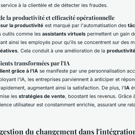
service à la clientèle et de détecter les fraudes.
e la productivité et efficacité opérationnelle
 sur la productivité
est marqué par l'automatisation des
tâ
s outils comme les
assistants virtuels
permettent un gain d
érant ainsi les employés pour qu'ils se concentrent sur des m
réatives
. Cela conduit à une amélioration de la
productivit
ients transformées par l'IA
lient grâce à l'IA
se manifeste par une personnalisation ac
loyant l'IA, les entreprises parviennent à anticiper et répo
 rapidement, augmentant ainsi la satisfaction. De plus, l'
IA
év
imise les
stratégies de vente
, boostant les revenus. Grâce
rience utilisateur est constamment enrichie, assurant une rela
gestion du changement dans l'intégration