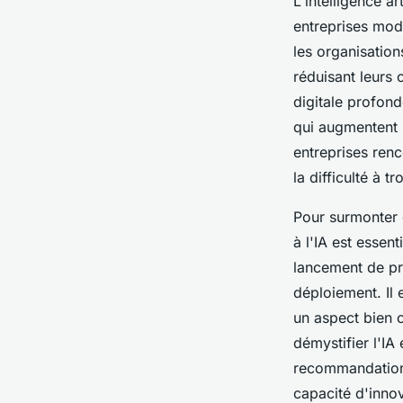
L'intelligence ar
entreprises mod
les organisation
réduisant leurs
digitale profon
qui augmentent l
entreprises renc
la difficulté à t
Pour surmonter 
à l'IA est essen
lancement de pro
déploiement. Il 
un aspect bien 
démystifier l'IA
recommandations
capacité d'innov