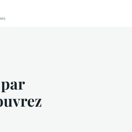
nes
 par
couvrez