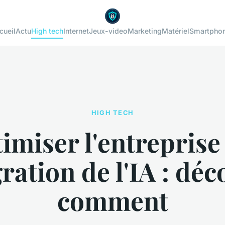
cueil
Actu
High tech
Internet
Jeux-video
Marketing
Matériel
Smartpho
HIGH TECH
imiser l'entreprise
gration de l'IA : dé
comment