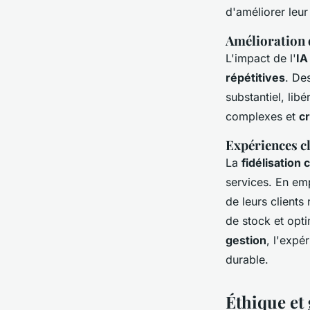
d'améliorer leur 
Amélioration d
L'impact de l'
IA
répétitives
. De
substantiel, lib
complexes et
c
Expériences cl
La
fidélisation c
services. En emp
de leurs clients
de stock et opt
gestion
, l'expé
durable.
Éthique et 